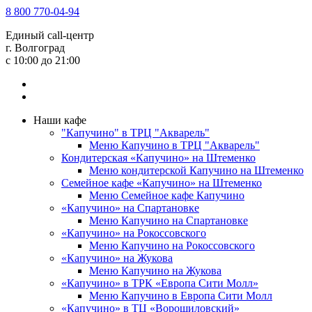
8 800 770-04-94
Единый call-центр
г. Волгоград
c 10:00 до 21:00
Наши кафе
"Капучино" в ТРЦ "Акварель"
Меню Капучино в ТРЦ "Акварель"
Кондитерская «Капучино» на Штеменко
Меню кондитерской Капучино на Штеменко
Семейное кафе «Капучино» на Штеменко
Меню Семейное кафе Капучино
«Капучино» на Спартановке
Меню Капучино на Спартановке
«Капучино» на Рокоссовского
Меню Капучино на Рокоссовского
«Капучино» на Жукова
Меню Капучино на Жукова
«Капучино» в ТРК «Европа Cити Молл»
Меню Капучино в Европа Сити Молл
«Капучино» в ТЦ «Ворошиловский»