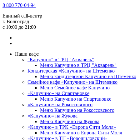
8 800 770-04-94
Единый call-центр
г. Волгоград
c 10:00 до 21:00
Наши кафе
"Капучино" в ТРЦ "Акварель"
Меню Капучино в ТРЦ "Акварель"
Кондитерская «Капучино» на Штеменко
Меню кондитерской Капучино на Штеменко
Семейное кафе «Капучино» на Штеменко
Меню Семейное кафе Капучино
«Капучино» на Спартановке
Меню Капучино на Спартановке
«Капучино» на Рокоссовского
Меню Капучино на Рокоссовского
«Капучино» на Жукова
Меню Капучино на Жукова
«Капучино» в ТРК «Европа Cити Молл»
Меню Капучино в Европа Сити Молл
«Капучино» в ТЦ «Ворошиловский»