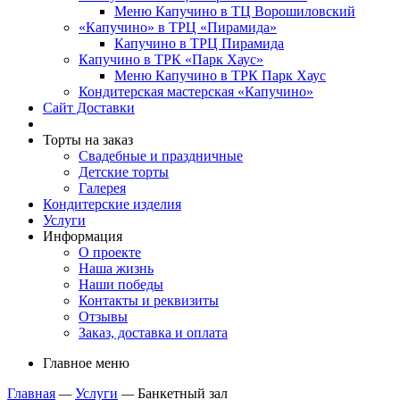
Меню Капучино в ТЦ Ворошиловский
«Капучино» в ТРЦ «Пирамида»
Капучино в ТРЦ Пирамида
Капучино в ТРК «Парк Хаус»
Меню Капучино в ТРК Парк Хаус
Кондитерская мастерская «Капучино»
Сайт Доставки
Торты на заказ
Свадебные и праздничные
Детские торты
Галерея
Кондитерские изделия
Услуги
Информация
О проекте
Наша жизнь
Наши победы
Контакты и реквизиты
Отзывы
Заказ, доставка и оплата
Главное меню
Главная
—
Услуги
—
Банкетный зал